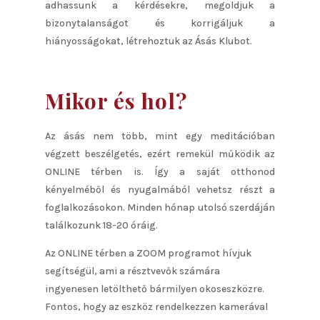
adhassunk a kérdésekre, megoldjuk a
bizonytalanságot és korrigáljuk a
hiányosságokat, létrehoztuk az Ásás Klubot.
Mikor és hol?
Az ásás nem több, mint egy meditációban
végzett beszélgetés, ezért remekül működik az
ONLINE térben is. Így a saját otthonod
kényelméből és nyugalmából vehetsz részt a
foglalkozásokon. Minden hónap utolsó szerdáján
találkozunk 18-20 óráig.
Az ONLINE térben a ZOOM programot hívjuk
segítségül, ami a résztvevők számára
ingyenesen letölthető bármilyen okoseszközre.
Fontos, hogy az eszköz rendelkezzen kamerával