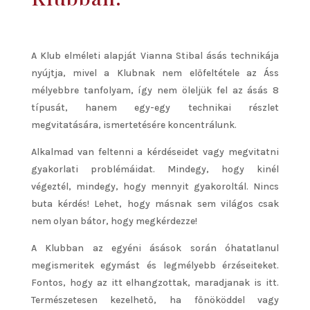
A Klub elméleti alapját Vianna Stibal ásás technikája
nyújtja, mivel a Klubnak nem előfeltétele az Áss
mélyebbre tanfolyam, így nem öleljük fel az ásás 8
típusát, hanem egy-egy technikai részlet
megvitatására, ismertetésére koncentrálunk.
Alkalmad van feltenni a kérdéseidet vagy megvitatni
gyakorlati problémáidat. Mindegy, hogy kinél
végeztél, mindegy, hogy mennyit gyakoroltál. Nincs
buta kérdés! Lehet, hogy másnak sem világos csak
nem olyan bátor, hogy megkérdezze!
A Klubban az egyéni ásások során óhatatlanul
megismeritek egymást és legmélyebb érzéseiteket.
Fontos, hogy az itt elhangzottak, maradjanak is itt.
Természetesen kezelhető, ha főnököddel vagy