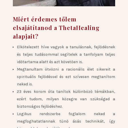
Miért érdemes tőlem
elsajátítanod a ThetaHealing
alapjait?
Elkötelezett híve vagyok a tanulásnak, fejlődésnek
és teljes tudásommal segítelek a tanfolyam teljes
időtartama alatt és azt követően is.
Megtanultam ötvözni a racionális élet sikereit a
spirituális fejlődéssel és ezt szívesen megtanítom
neked is.
23 éves korom óta tanítok különböző témákban,
ezért tudom, milyen közegre van szükséged a
biztonságos fejlődéshez.
Logikus rendszerbe foglalom neked a
megfoghatatlannak tűnő ásás technikát, így