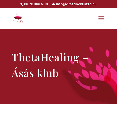
06 70 366 5110
info@drszabokriszta.hu
ThetaHealing –
Ásás klub