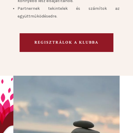
könnyebb lesz elsajátítanod.
Partnernek tekintelek és számítok az
együttműködésedre.
REGISZTRÁLOK A KLUBBA