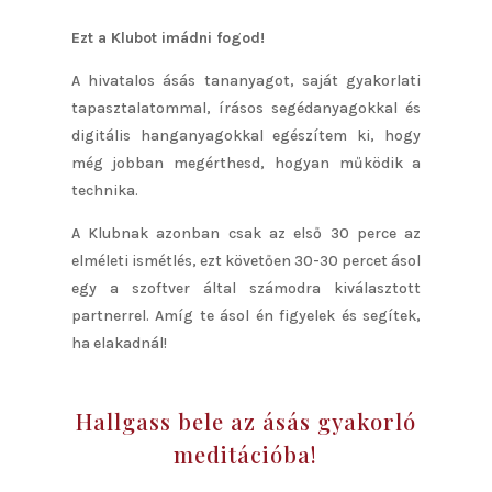
Ezt a Klubot imádni fogod!
A hivatalos ásás tananyagot, saját gyakorlati
tapasztalatommal, írásos segédanyagokkal és
digitális hanganyagokkal egészítem ki, hogy
még jobban megérthesd, hogyan működik a
technika.
A Klubnak azonban csak az első 30 perce az
elméleti ismétlés, ezt követően 30-30 percet ásol
egy a szoftver által számodra kiválasztott
partnerrel. Amíg te ásol én figyelek és segítek,
ha elakadnál!
Hallgass bele az ásás gyakorló
meditációba!