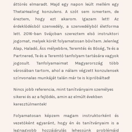
áttörés elmaradt. Majd egy napon leült mellém egy
ThetaHealing konzulens. A szót sem ismertem, de
éreztem, hogy ezt akarom. Igazam lett! Az
érdeklődésből szenvedély, a szenvedélyből életforma
lett. 2016-ban Svájcban szereztem első instruktori
jogomat, melyek körét folyamatosan bővítem. Jelenleg
Alap, Haladó, Áss mélyebbre, Teremtés és Bőség, Te és a
Partnered, Te és a Teremtő tanfolyam tartására vagyok
jogosult. Tanfolyamaimat Magyarország több
városában tartom, ahol a nálam végzett konzulensek
színvonalas munkáját talán már te is kipróbáltad!
Nincs jobb referencia, mint tanítványaim személyes
sikerei és az a fejlődés, amin az elmúlt években
keresztülmentek!
Folyamatosan képzem magam instruktorként és
vezetőként egyaránt, hogy én és tanítványaim is a
legnagyobb hozzájárulás lehessünk problémáid