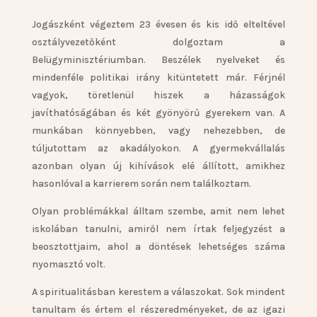
Jogászként végeztem 23 évesen és kis idő elteltével
osztályvezetőként dolgoztam a
Belügyminisztériumban. Beszélek nyelveket és
mindenféle politikai irány kitüntetett már. Férjnél
vagyok, töretlenül hiszek a házasságok
javíthatóságában és két gyönyörű gyerekem van. A
munkában könnyebben, vagy nehezebben, de
túljutottam az akadályokon. A gyermekvállalás
azonban olyan új kihívások elé állított, amikhez
hasonlóval a karrierem során nem találkoztam.
Olyan problémákkal álltam szembe, amit nem lehet
iskolában tanulni, amiről nem írtak feljegyzést a
beosztottjaim, ahol a döntések lehetséges száma
nyomasztó volt.
A spiritualitásban kerestem a válaszokat. Sok mindent
tanultam és értem el részeredményeket, de az igazi