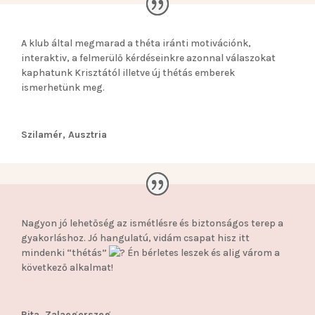
A klub által megmarad a théta iránti motivációnk,
interaktiv, a felmerülő kérdéseinkre azonnal válaszokat
kaphatunk Krisztától illetve új thétás emberek
ismerhetünk meg.
Szilamér, Ausztria
Nagyon jó lehetőség az ismétlésre és biztonságos terep a
gyakorláshoz. Jó hangulatú, vidám csapat hisz itt
mindenki “thétás”
Én bérletes leszek és alig várom a
következő alkalmat!
Rita, Zalaegerszeg