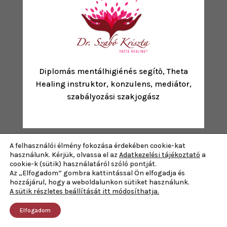
Diplomás mentálhigiénés segítő, Theta
Healing instruktor, konzulens, mediátor,
szabályozási szakjogász
A felhasználói élmény fokozása érdekében cookie-kat
használunk. Kérjük, olvassa el az
Adatkezelési tájékoztató
a
cookie-k (sütik) használatáról szóló pontját.
Az „Elfogadom” gombra kattintással Ön elfogadja és

KÖVESS A FACEBOOKON!
hozzájárul, hogy a weboldalunkon sütiket használunk.
A sütik részletes beállítását itt módosíthatja.

KÖVESS AZ INSTÁN!
Elfogadom