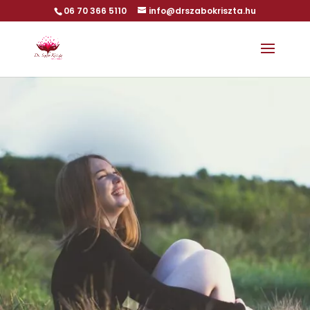
06 70 366 5110
info@drszabokriszta.hu