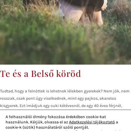
Te és a Belső köröd
Tudtad, hogy a felnőttek is lehetnek lélekben gyerekek? Nem jók, nem
rosszak, csak pont úgy viselkednek, mint egy pajkos, akaratos
kisgyerek. Ezt imádjuk egy cuki kétévesnél, de egy 40 éves férjnél,
vagy egy 50 éves kollégánál, már nem biztos, hogy ennyire osztatlan...
A felhasználói élmény fokozása érdekében cookie-kat
használunk. Kérjük, olvassa el az
Adatkezelési tájékoztató
a
Adatvédelem
Általános Szerződési Feltételek
cookie-k (sütik) használatáról szóló pontját.