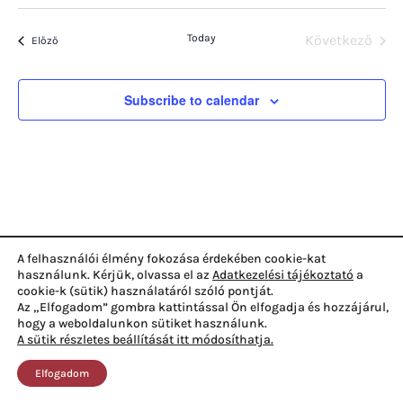
néz
Dátum
keres
kiválasztása.
nav
Today
Következő
Események
Előző
és
Eseménye
nézet
Subscribe to calendar
válasz
A felhasználói élmény fokozása érdekében cookie-kat
Adatvédelem
Általános Szerződési Feltételek
használunk. Kérjük, olvassa el az
Adatkezelési tájékoztató
a
Jogi Nyilatkozat
Impresszum
Blog
Naptár
cookie-k (sütik) használatáról szóló pontját.
Kapcsolat
Az „Elfogadom” gombra kattintással Ön elfogadja és hozzájárul,
hogy a weboldalunkon sütiket használunk.
A sütik részletes beállítását itt módosíthatja.
Elfogadom