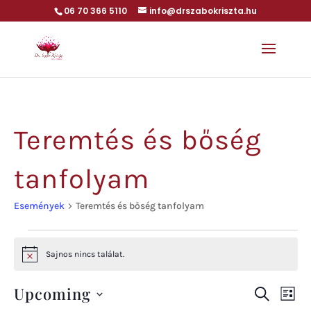
06 70 366 5110
info@drszabokriszta.hu
Teremtés és bőség
tanfolyam
Események
Teremtés és bőség tanfolyam
Események
Sajnos nincs találat.
Notice
Upcoming
Es
Esem
Keresett
List
kifejezés