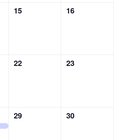
0
0
15
16
esemény,
esemény,
0
0
22
23
esemény,
esemény,
0
0
29
30
esemény,
esemény,