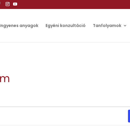
Ingyenes anyagok
Egyéni konzultáció
Tanfolyamok
am