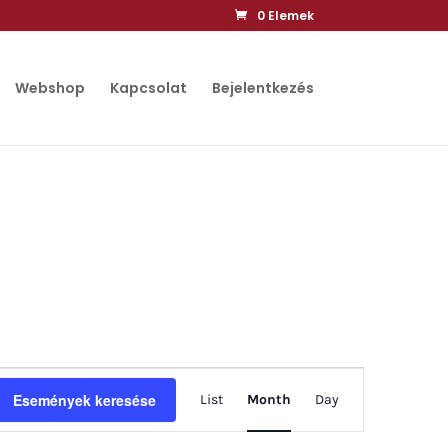
0 Elemek
Webshop
Kapcsolat
Bejelentkezés
Esemény
Események keresése
List
Month
Day
nézet