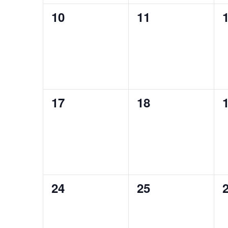
0
0
10
11
esemény,
esemény,
0
0
17
18
esemény,
esemény,
0
0
24
25
esemény,
esemény,