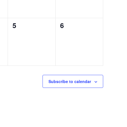
0
0
5
6
esemény,
esemény,
Subscribe to calendar