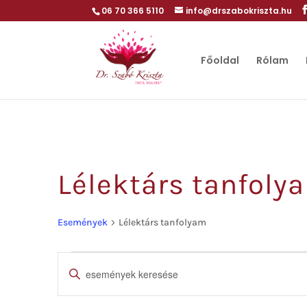
06 70 366 5110
info@drszabokriszta.hu
Főoldal
Rólam
Lélektárs tanfoly
Események
Lélektárs tanfolyam
Események
Események
Írja
be
a