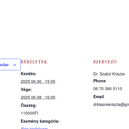
RÉSZLETEK
SZERVEZŐ
endar
Kezdés:
Dr. Szabó Kriszta
Phone
2025.06.06. :15:00
06 70 366 5110
Vége:
Email
2025.06.08. :16:00
drkissnekriszta@g
Összeg:
115000Ft
Esemény kategória:
Alap tanfolyam