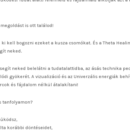
megoldást is ott találod!
, ki kell bogozni ezeket a kusza csomókat. És a Theta Heal
gít neked.
 segít neked belelátni a tudatalattidba, az ásás technika pe
lódi gyökerét. A vizualizáció és az Univerzális energiák beh
cok és fájdalom nélkül átalakítani!
os tanfolyamon?
űködsz,
lta korábbi döntéseidet,