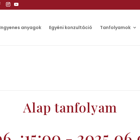
Ingyenes anyagok
Egyéni konzultáció
Tanfolyamok
Alap tanfolyam
6. :15:00
-
2025.06.