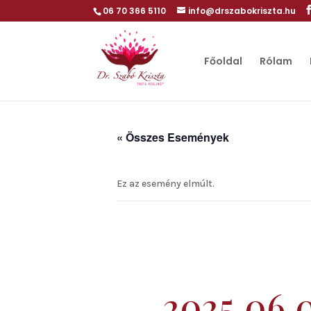
06 70 366 5110
info@drszabokriszta.hu
Főoldal
Rólam
« Összes Események
Ez az esemény elmúlt.
2025.06.0