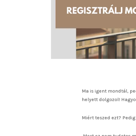
Ma is igent mondtál, pe
helyett dolgozol! Hagyo
Miért teszed ezt? Pedig
Mert ez nem tudatos mű