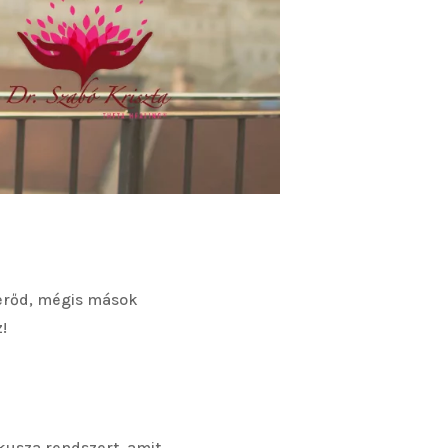
n erőd, mégis mások
!
kusza rendszert, amit