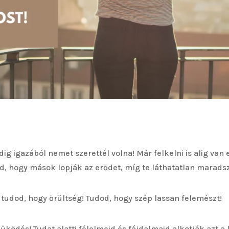
dig igazából nemet szerettél volna! Már felkelni is alig va
d, hogy mások lopják az erődet, míg te láthatatlan maradsz
 tudod, hogy őrültség! Tudod, hogy szép lassan felemészt!
ködés! Tudat alatti félelmeid és fájdalmaid alkotják azt a 