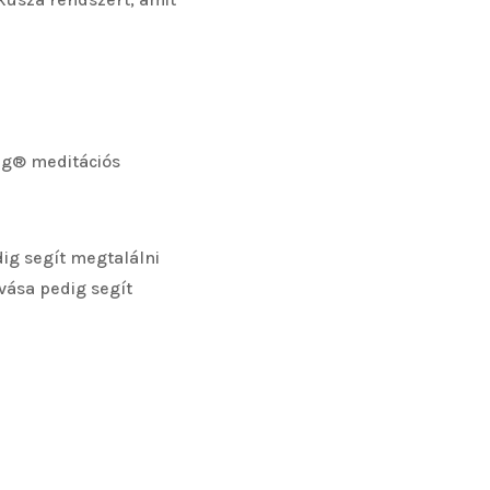
ing® meditációs
dig segít megtalálni
ívása pedig segít