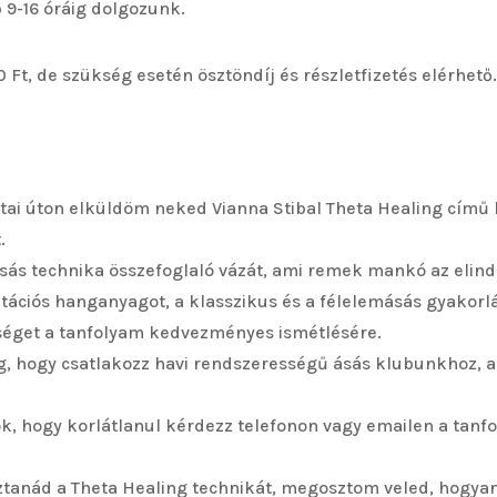
9-16 óráig dolgozunk.
0 Ft, de szükség esetén ösztöndíj és részletfizetés elérhető.
stai úton elküldöm neked Vianna Stibal Theta Healing című 
.
ás technika összefoglaló vázát, ami remek mankó az elind
ációs hanganyagot, a klasszikus és a félelemásás gyakorl
séget a tanfolyam kedvezményes ismétlésére.
g, hogy csatlakozz havi rendszerességű ásás klubunkhoz, a
ok, hogy korlátlanul kérdezz telefonon vagy emailen a tanf
ztanád a Theta Healing technikát, megosztom veled, hogya