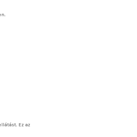
en.
llátást. Ez az