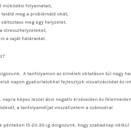
 működési folyamatait,
találd meg a problémáid okát,
változtass meg egy helyzetet,
a stresszhelyzeteket,
 a saját határaidat.
ez?
olgozunk. A tanfolyamon az elméleti oktatáson túl nagy ha
 első napon gyakorlatokkal fejlesztjük vizualizációdat és in
3. napra képes leszel ásni negatív érzéseiden és félelmeiden
dését, a tanfolyamdíjat visszafizetem a számodra!
e pénteken 15-20.30-ig dolgozunk, hogy szabadnap nélkül 