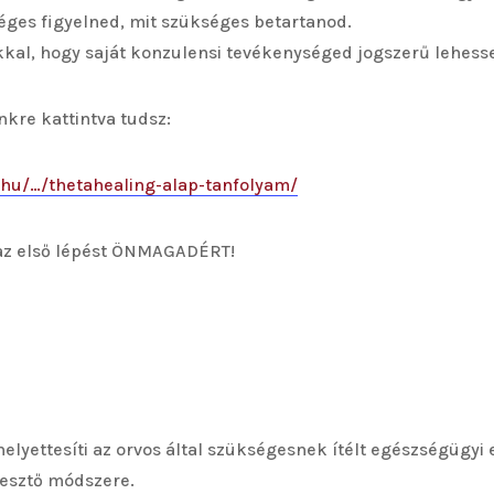
éges figyelned, mit szükséges betartanod.
okkal, hogy saját konzulensi tevékenységed jogszerű lehess
inkre kattintva tudsz:
.hu/…/thetahealing-alap-tanfolyam/
 az első lépést ÖNMAGADÉRT!
lyettesíti az orvos által szükségesnek ítélt egészségügyi e
esztő módszere.