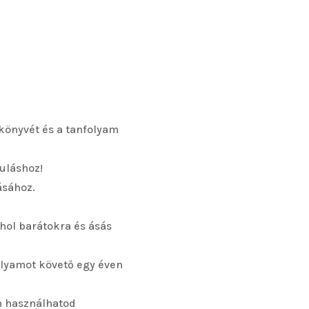
könyvét és a tanfolyam
uláshoz!
ásához.
hol barátokra és ásás
olyamot követő egy éven
n használhatod