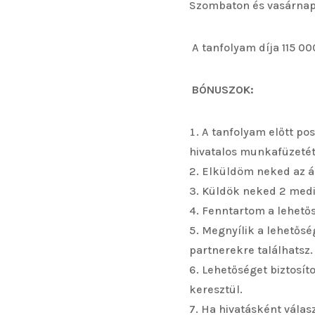
Szombaton és vasárnap 
A tanfolyam díja 115 00
BÓNUSZOK:
A tanfolyam előtt po
hivatalos munkafüzetét
Elküldöm neked az ás
Küldök neked 2 medit
Fenntartom a lehető
Megnyílik a lehetősé
partnerekre találhatsz.
Lehetőséget biztosít
keresztül.
Ha hivatásként válas