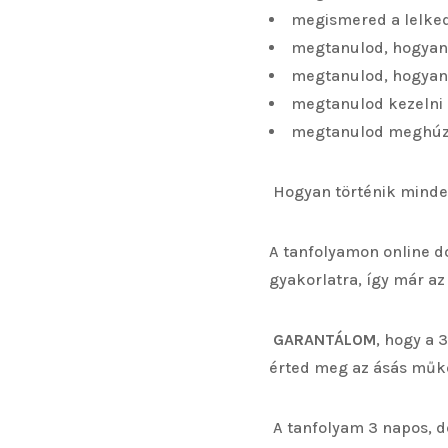
megismered a lelked
megtanulod, hogyan 
megtanulod, hogyan 
megtanulod kezelni 
megtanulod meghúzni
Hogyan történik mind
A tanfolyamon online d
gyakorlatra, így már az
GARANTÁLOM
, hogy a 
érted meg az ásás műkö
A tanfolyam 3 napos, d