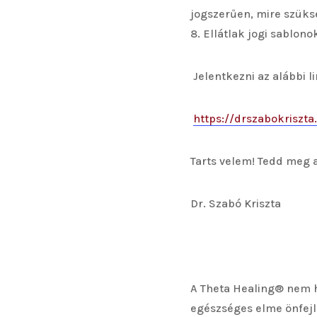
jogszerűen, mire szüks
Ellátlak jogi sablon
Jelentkezni az alábbi l
https://drszabokriszta
Tarts velem! Tedd meg
Dr. Szabó Kriszta
A Theta Healing® nem he
egészséges elme önfejl