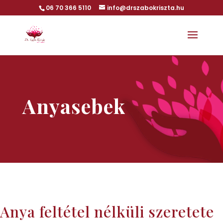
06 70 366 5110
info@drszabokriszta.hu
Anyasebek
Anya feltétel nélküli szeretete