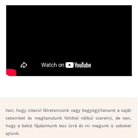
Sok anya éppen a gyermekágyi időszakban kénytelen szembenézni
azzal az érzéssel, hogy bár ő soha sem kapott feltétel nélküli
szeretetet és odafigyelést, most mégis itt van egy kis csomag, aki
kérlelhetetlenül nyújtja be az igényét az érzésre.
Van, hogy sikerül félretennünk vagy begyógyítanunk a saját
sebeinket és megtanulunk feltétel nélkül szeretni, de van,
hogy a belső fájdalmunk lesz úrrá és mi magunk is sebeket
ejtünk.