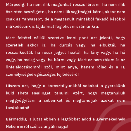
Márpedig, ha nem illik magunkat rosszul érezni, ha nem illik
őszintén beszélgetni, ha nem illik segítséget kérni, akkor nem
csak az “anyaseb”, de a megtanult mintából fakadó későbbi
működésünk is fájdalmat fog okozni számunkra.
Mert feltétel nélkül szeretve lenni pont azt jelenti, hogy
szeretlek akkor is, ha durcás vagy, ha elbuktál, ha
rosszalkodtál, ha rossz jegyet hoztál, ha lány vagy, ha fiú
vagy, ha meleg vagy, ha bármi vagy. Mert ez nem rólam és az
önfeláldozásomról szól, mint anya, hanem rólad és a TE
személyiséged egészséges fejlődéséről.
Hiszem azt, hogy a korosztályunkból sokakat a gyerekünk
küld Theta Healinget tanulni. Azért, hogy megtanuljuk
meggyógyítani a sebeinket és megtanuljuk azokat nem
továbbadni!
Bármeddig is jutsz ebben a legtöbbet adod a gyermekednek!
Nekem erről szól az anyák napja!