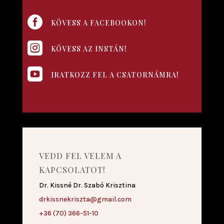

KÖVESS A FACEBOOKON!

KÖVESS AZ INSTÁN!

IRATKOZZ FEL A CSATORNÁMRA!
VEDD FEL VELEM A
KAPCSOLATOT!
Dr. Kissné Dr. Szabó Krisztina
drkissnekriszta@gmail.com
+36 (70) 366-51-10