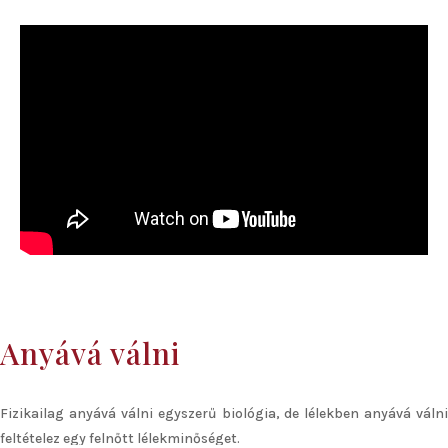
Sajnos nem evidens, hogy átéld, sajnos nem mindenki ismeri ezt az
érzést és sajnos anyaként sem tudjuk minden esetben adni. A cél
nem a hibáztatás, csupán a felismerése annak, hogy mit
működtetsz azért, mert a szeretet hiányát élted meg.
Anyává válni
Fizikailag anyává válni egyszerű biológia, de lélekben anyává válni
feltételez egy felnőtt lélekminőséget.