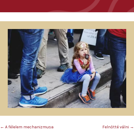
←
A félelem mechanizmusa
Felnőtté válni
→